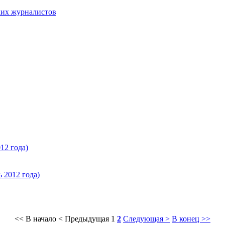
ких журналистов
12 года)
 2012 года)
<< В начало
< Предыдущая
1
2
Следующая >
В конец >>