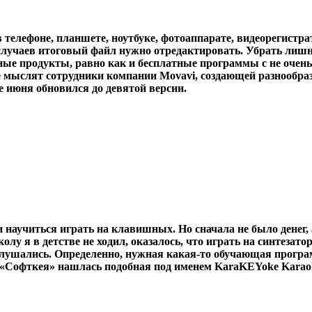
телефоне, планшете, ноутбуке, фотоаппарате, видеорегистра
случаев итоговый файл нужно отредактировать. Убрать лишнее
ые продукты, равно как и бесплатные программы с не очен
че мыслят сотрудники компании Movavi, создающей разнообр
е июня обновился до девятой версии.
и научиться играть на клавишных. Но сначала не было дене
у я в детстве не ходил, оказалось, что играть на синтезато
е слушались. Определенно, нужная какая-то обучающая програ
«Софткея» нашлась подобная под именем KaraKEYoke Karaoke