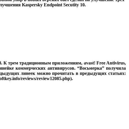
учшения Kaspersky Endpoint Secutity 10.
8.
К трем традиционным приложениям, avast! Free Antivirus,
инейке коммерческих антивирусов. “Восьмерка” получила
едыдущих линеек можно прочитать в предыдущих статьях:
oftkey.info/reviews/review12085.php)
.