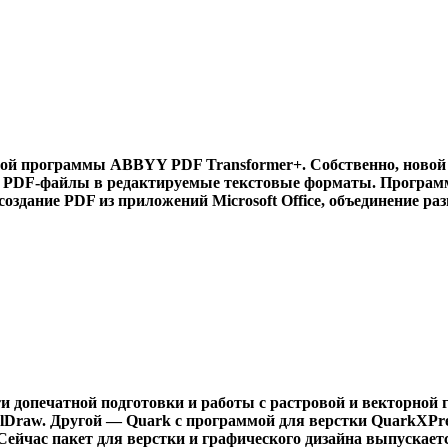
й программы ABBYY PDF Transformer+. Собственно, новой ее
а PDF-файлы в редактируемые текстовые форматы. Программ
здание PDF из приложений Microsoft Office, объединение ра
и допечатной подготовки и работы с растровой и векторной 
Draw. Другой — Quark с программой для верстки QuarkXPres
. Сейчас пакет для верстки и графического дизайна выпуска