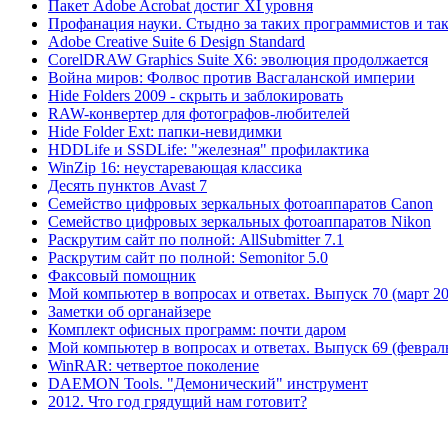
Пакет Adobe Acrobat достиг XI уровня
Профанация науки. Стыдно за таких программистов и та
Adobe Creative Suite 6 Design Standard
CorelDRAW Graphics Suite X6: эволюция продолжается
Война миров: Фолвос против Васгаланской империи
Hide Folders 2009 - скрыть и заблокировать
RAW-конвертер для фотографов-любителей
Hide Folder Ext: папки-невидимки
HDDLife и SSDLife: "железная" профилактика
WinZip 16: неустаревающая классика
Десять пунктов Avast 7
Семейство цифровых зеркальных фотоаппаратов Canon
Семейство цифровых зеркальных фотоаппаратов Nikon
Раскрутим сайт по полной: AllSubmitter 7.1
Раскрутим сайт по полной: Semonitor 5.0
Факсовый помощник
Мой компьютер в вопросах и ответах. Выпуск 70 (март 20
Заметки об органайзере
Комплект офисных программ: почти даром
Мой компьютер в вопросах и ответах. Выпуск 69 (февраль
WinRAR: четвертое поколение
DAEMON Tools. "Демонический" инструмент
2012. Что год грядущий нам готовит?