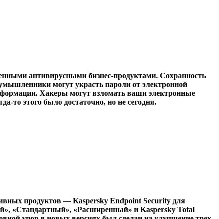
енными антивирусными бизнес-продуктами. Сохранность
оумышленники могут украсть пароли от электронной
 информации. Хакеры могут взломать ваши электронные
-то этого было достаточно, но не сегодня.
ивных продуктов — Kaspersky Endpoint Security для
й», «Стандартный», «Расширенный» и Kaspersky Total
новной упор в новых версиях был сделан на улучшение трех