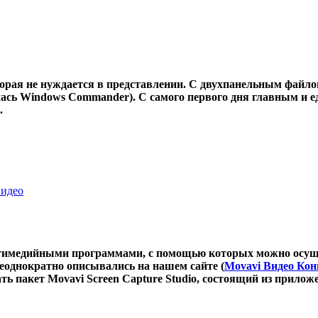
оторая не нуждается в представлении. С двухпанельным фай
алась Windows Commander). С самого первого дня главным и
.
видео
тимедийными программами, с помощью которых можно осуще
неоднократно описывались на нашем сайте (
Movavi Видео Кон
ать пакет Movavi Screen Capture Studio, состоящий из прило