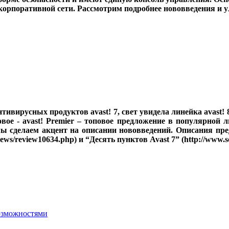
орпоративной сети. Рассмотрим подробнее нововведения и ул
 антивирусных продуктов
avast! 7,
свет увидела линейка
avast! 
новое -
avast! Premier –
топовое предложение в популярной л
мы сделаем акцент на описании нововведений. Описания пр
views/review10634.php) и “Десять пунктов
Avast 7”
(http://www.s
возможностями