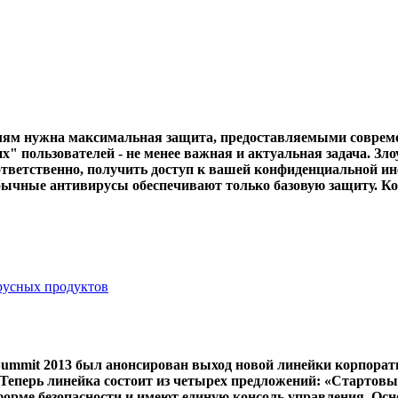
елям нужна максимальная защита, предоставляемыми соврем
 пользователей - не менее важная и актуальная задача. Зл
соответственно, получить доступ к вашей конфиденциальной
ычные антивирусы обеспечивают только базовую защиту. Когда
ирусных продуктов
 Summit 2013 был анонсирован выход новой линейки корпорат
 Теперь линейка состоит из четырех предложений: «Стартовы
тформе безопасности и имеют единую консоль управления. Ос