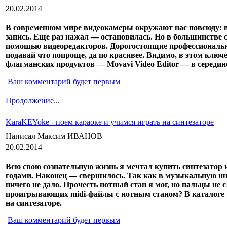
20.02.2014
В современном мире видеокамеры окружают нас повсюду: в 
запись. Еще раз нажал — остановилась. Но в большинстве 
помощью видеоредакторов. Дорогостоящие профессиональн
подавай что попроще, да по красивее. Видимо, в этом клю
флагманских продуктов — Movavi Video Editor — в середин
Ваш комментарий будет первым
Продолжение...
KaraKEYoke - поем караоке и учимся играть на синтезаторе
Написал Максим ИВАНОВ
20.02.2014
Всю свою сознательную жизнь я мечтал купить синтезатор 
годами. Наконец — свершилось. Так как в музыкальную школ
ничего не дало. Прочесть нотный стан я мог, но пальцы н
проигрывающих midi-файлы с нотным станом? В каталоге 
на синтезаторе.
Ваш комментарий будет первым