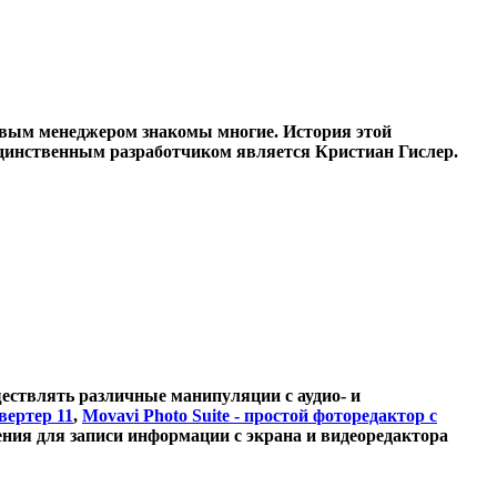
ловым менеджером знакомы многие. История этой
 единственным разработчиком является Кристиан Гислер.
ствлять различные манипуляции с аудио- и
вертер 11
,
Movavi Photo Suite - простой фоторедактор с
жения для записи информации с экрана и видеоредактора