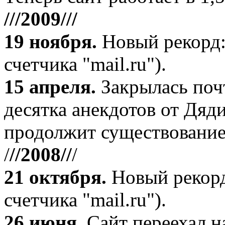
///2009///
19 ноября
.
Новый рекорд:
счетчика "mail.ru").
15 апреля
.
Закрылась поч
десятка анекдотов от Дяд
продолжит существование
/
//2008//
/
21 октября
.
Новый рекорд
счетчика "mail.ru").
26 июня.
Сайт переехал н