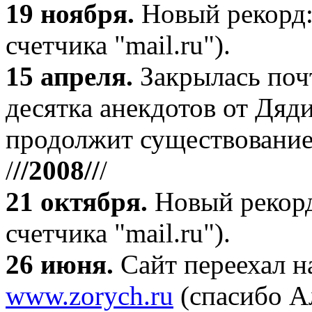
19 ноября
.
Новый рекорд:
счетчика "mail.ru").
15 апреля
.
Закрылась поч
десятка анекдотов от Дяд
продолжит существование
/
//2008//
/
21 октября
.
Новый рекорд
счетчика "mail.ru").
26 июня.
Сайт переехал н
www.zorych.ru
(спасибо А