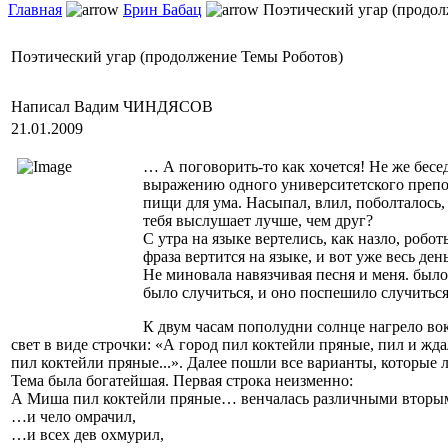
Главная
Брин Бабац
Поэтический угар (продол
Поэтический угар (продолжение Темы Роботов)
Написал Вадим ЧИНДЯСОВ
21.01.2009
… А поговорить-то как хочется! Не же бесе
выражению одного университетского препод
пищи для ума. Насыпал, влил, поболталось,
тебя выслушает лучше, чем друг?
С утра на языке вертелись, как назло, робо
фраза вертится на языке, и вот уже весь де
Не миновала навязчивая песня и меня. был
было случиться, и оно поспешило случитьс
К двум часам пополудни солнце нагрело вокр
свет в виде строчки: «А город пил коктейли пряные, пил и ж
пил коктейли пряные...». Далее пошли все варианты, которые л
Тема была богатейшая. Первая строка неизменно:
А Миша пил коктейли пряные… венчалась различными вторым
…и чело омрачил,
…и всех дев охмурил,