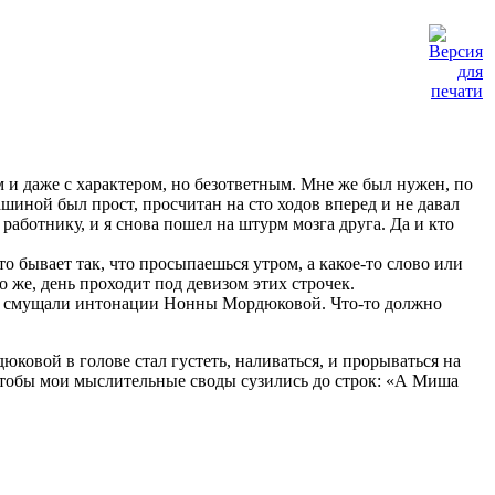
 и даже с характером, но безответным. Мне же был нужен, по
иной был прост, просчитан на сто ходов вперед и не давал
работнику, и я снова пошел на штурм мозга друга. Да и кто
о бывает так, что просыпаешься утром, а какое-то слово или
но же, день проходит под девизом этих строчек.
 но смущали интонации Нонны Мордюковой. Что-то должно
дюковой в голове стал густеть, наливаться, и прорываться на
 чтобы мои мыслительные своды сузились до строк: «А Миша