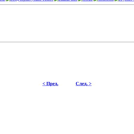
< Пред.
След. >