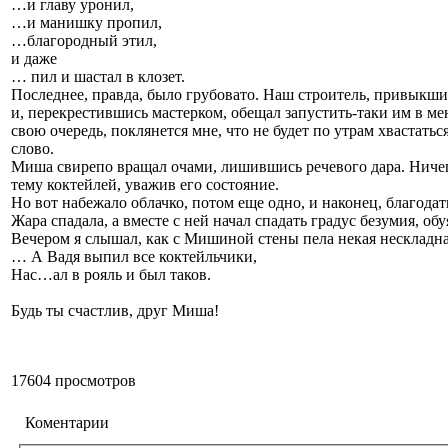
…и главу уронил,
…и манишку пропил,
…благородный этил,
и даже
… пил и шастал в клозет.
Последнее, правда, было грубовато. Наш строитель, привыкший
и, перекрестившись мастерком, обещал запустить-таки им в ме
свою очередь, поклянется мне, что не будет по утрам хвастать
слово.
Миша свирепо вращал очами, лишившись речевого дара. Ничего
тему коктейлей, уважив его состояние.
Но вот набежало облачко, потом еще одно, и наконец, благода
Жара спадала, а вместе с ней начал спадать градус безумия, об
Вечером я слышал, как с Мишиной стены пела некая нескладная
… А Вадя выпил все коктейльчики,
Нас…ал в рояль и был таков.
Будь ты счастлив, друг Миша!
17604 просмотров
Коментарии