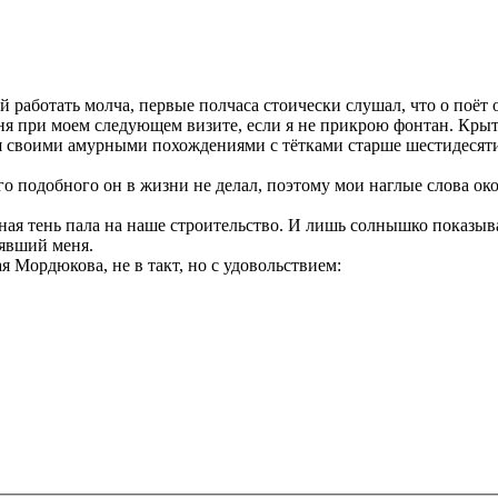
 работать молча, первые полчаса стоически слушал, что о поёт
ня при моем следующем визите, если я не прикрою фонтан. Крыть 
ся своими амурными похождениями с тётками старше шестидесяти л
 подобного он в жизни не делал, поэтому мои наглые слова око
тная тень пала на наше строительство. И лишь солнышко показыва
уявший меня.
 Мордюкова, не в такт, но с удовольствием: