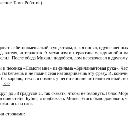
жение Темы Роботов)
довать с бетономешалкой, существом, как я понял, одушевленным
авателя, интерактив. А механизм интерактива между мной и маш
 слил. После обеда Михаил подобрел, лом перекочевал к другому 
ты и песенка «Помоги мне» из фильма «Бриллиантовая рука». Част
нь ты бегаешь и не помня себя наговариваешь эту фразу. И, конеч
о бы хорошо, текст, я помню, у песни вполне интеллигентный,
я.
>>>
уг до 38 градусов С, так сказать, чтобы не озябнуть. Голос Мор
дал новостей». Бубня, я подбежал к Мише. Этого было довольно,
ожились на слог.
и строками: