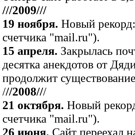
///2009///
19 ноября
.
Новый рекорд:
счетчика "mail.ru").
15 апреля
.
Закрылась поч
десятка анекдотов от Дяд
продолжит существование
/
//2008//
/
21 октября
.
Новый рекорд
счетчика "mail.ru").
26 июня.
Сайт переехал н