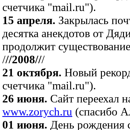
счетчика "mail.ru").
15 апреля
.
Закрылась поч
десятка анекдотов от Дяд
продолжит существование
/
//2008//
/
21 октября
.
Новый рекорд
счетчика "mail.ru").
26 июня.
Сайт переехал н
www.zorych.ru
(спасибо А
01 июня.
День рождения с