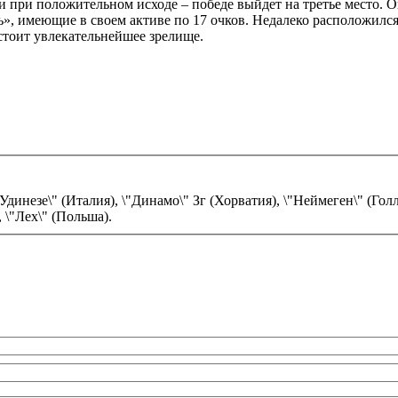
 при положительном исходе – победе выйдет на третье место. Он
, имеющие в своем активе по 17 очков. Недалеко расположился и
дстоит увлекательнейшее зрелище.
Удинезе\" (Италия), \"Динамо\" Зг (Хорватия), \"Неймеген\" (Гол
 \"Лех\" (Польша).