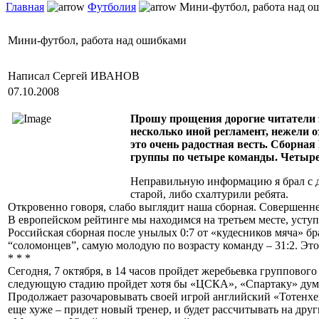
Главная
Футболия
Мини-футбол, работа над о
Мини-футбол, работа над ошибками
Написал Сергей ИВАНОВ
07.10.2008
Прошу прощения дорогие читатели 
несколько иной регламент, нежели 
это очень радостная весть. Сборная
группы по четыре команды. Четыре
Неправильную информацию я брал с до
старой, либо схалтурили ребята.
Откровенно говоря, слабо выглядит наша сборная. Совершенне
В европейском рейтинге мы находимся на третьем месте, усту
Российская сборная после унылых 0:7 от «кудесников мяча» б
“соломонцев”, самую молодую по возрасту команду – 31:2. Это
* * *
Сегодня, 7 октября, в 14 часов пройдет жеребьевка группового
следующую стадию пройдет хотя бы «ЦСКА», «Спартаку» думаю
Продолжает разочаровывать своей игрой английский «Тотенхем
еще хуже – придет новый тренер, и будет рассчитывать на друг