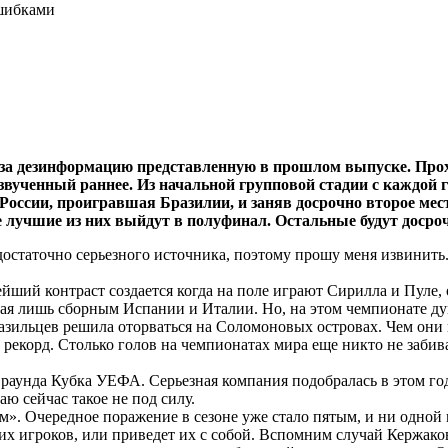
шибками
за дезинформацию представленную в прошлом выпуске. Прох
озвученный раннее. Из начальной групповой стадии с каждой
 России, проигравшая Бразилии, и заняв досрочно второе мес
 лучшие из них выйдут в полуфинал. Остальные будут досро
статочно серьезного источника, поэтому прошу меня извинить.
йший контраст создается когда на поле играют Сирилла и Пуле, 
пая лишь сборным Испании и Италии. Но, на этом чемпионате дум
разильцев решила оторваться на Соломоновых островах. Чем они
 рекорд. Столько голов на чемпионатах мира еще никто не забив
 раунда Кубка УЕФА. Серьезная компания подобралась в этом году
 сейчас такое не под силу.
». Очередное поражение в сезоне уже стало пятым, и ни одной п
их игроков, или приведет их с собой. Вспомним случай Кержаков