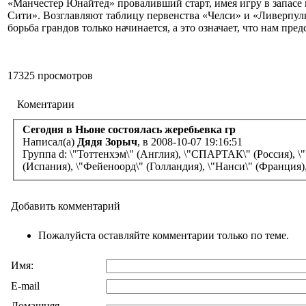
«Манчестер Юнайтед» проваливший старт, имея игру в запасе и
Сити». Возглавляют таблицу первенства «Челси» и «Ливерпуль»
борьба грандов только начинается, а это означает, что нам пре
17325 просмотров
Коментарии
Сегодня в Ньоне состоялась жеребьевка гр
Написал(а)
Дядя Зорыч
, в 2008-10-07 19:16:51
Группа d: \"Тоттенхэм\" (Англия), \"СПАРТАК\" (Россия), \"
(Испания), \"Фейеноорд\" (Голландия), \"Нанси\" (Франция),
Добавить комментарий
Пожалуйста оставляйте комментарии только по теме.
Имя:
E-mail
Домашняя