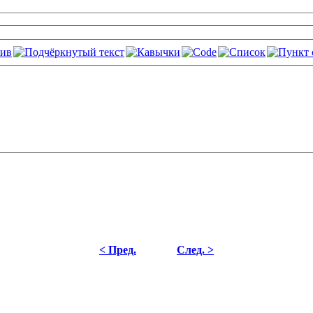
< Пред.
След. >