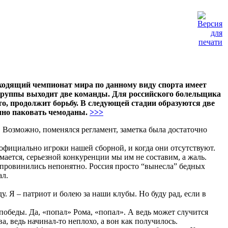
одящий чемпионат мира по данному виду спорта имеет
 группы выходит две команды. Для российского болельщика
то, продолжит борьбу. В следующей стадии образуются две
чно паковать чемоданы.
>>>
 Возможно, поменялся регламент, заметка была достаточно
официально игроки нашей сборной, и когда они отсутствуют.
ается, серьезной конкуренции мы им не составим, а жаль.
 провинились непонятно. Россия просто “вынесла” бедных
ал.
. Я – патриот и болею за наши клубы. Но буду рад, если в
обеды. Да, «попал» Рома, «попал». А ведь может случится
а, ведь начинал-то неплохо, а вон как получилось.