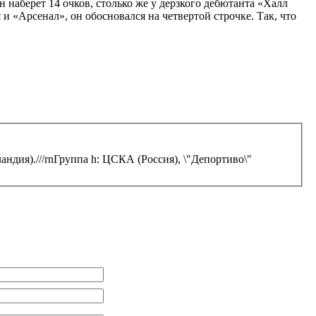
 наберет 14 очков, столько же у дерзкого дебютанта «Халл
 «Арсенал», он обосновался на четвертой строчке. Так, что
ландия).///rnГруппа h: ЦСКА (Россия), \"Депортиво\"