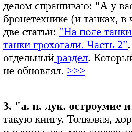
делом спрашиваю: "А у вас
бронетехнике (и танках, в 
две статьи:
"На поле танки
танки грохотали. Часть 2"
отдельный
раздел
. Которы
не обновлял.
>>>
3. "а. н. лук. остроумие 
такую книгу. Толковая, хо
и начиналась моя диссерта