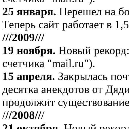
25 января.
Перешел на бо
Теперь сайт работает в 1,5
///2009///
19 ноября
.
Новый рекорд:
счетчика "mail.ru").
15 апреля
.
Закрылась поч
десятка анекдотов от Дяд
продолжит существование
/
//2008//
/
21 октября
.
Новый рекорд