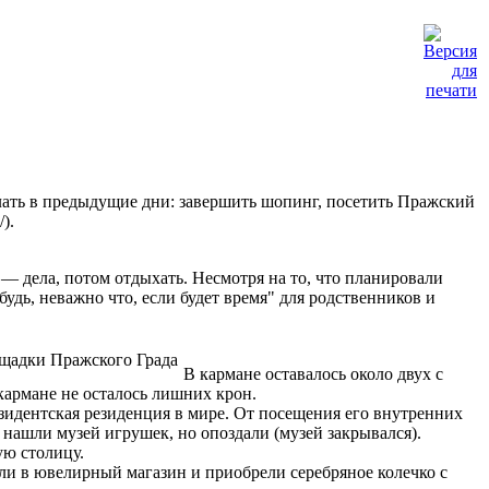
делать в предыдущие дни: завершить шопинг, посетить Пражский
).
 — дела, потом отдыхать. Несмотря на то, что планировали
будь, неважно что, если будет время" для родственников и
ощадки Пражского Града
В кармане оставалось около двух с
 кармане не осталось лишних крон.
езидентская резиденция в мире. От посещения его внутренних
 нашли музей игрушек, но опоздали (музей закрывался).
ую столицу.
ли в ювелирный магазин и приобрели серебряное колечко с