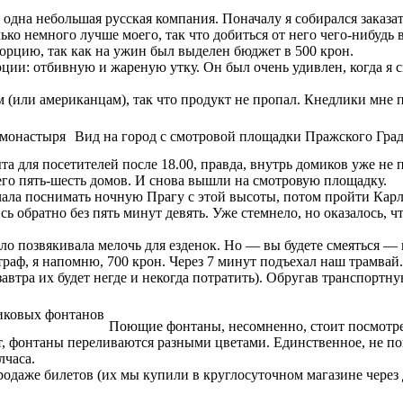
 одна небольшая русская компания. Поначалу я собирался заказат
ько немного лучше моего, так что добиться от него чего-нибудь 
рцию, так как на ужин был выделен бюджет в 500 крон.
рции: отбивную и жареную утку. Он был очень удивлен, когда я ск
 (или американцам), так что продукт не пропал. Кнедлики мне 
 монастыря
Вид на город с смотровой площадки Пражского Гра
та для посетителей после 18.00, правда, внутрь домиков уже не
го пять-шесть домов. И снова вышли на смотровую площадку.
чала поснимать ночную Прагу с этой высоты, потом пройти Карло
сь обратно без пять минут девять. Уже стемнело, но оказалось,
о позвякивала мелочь для езденок. Но — вы будете смеяться — 
аф, я напомню, 700 крон. Через 7 минут подъехал наш трамвай.
завтра их будет негде и некогда потратить). Обругав транспорт
иковых фонтанов
Поющие фонтаны, несомненно, стоит посмотреть
, фонтаны переливаются разными цветами. Единственное, не по
лчаса.
даже билетов (их мы купили в круглосуточном магазине через дв