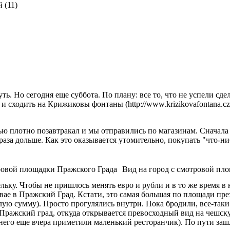
 (11)
уть. Но сегодня еще суббота. По плану: все то, что не успели с
 сходить на Крижиковы фонтаны (http://www.krizikovafontana.cz/
тью плотно позавтракал и мы отправились по магазинам. Сначала
 раза дольше. Как это оказывается утомительно, покупать "что-ни
ровой площадки Пражского Града
Вид на город с смотровой пл
льку. Чтобы не пришлось менять евро и рубли и в то же время в
вае в Пражский Град. Кстати, это самая большая по площади пр
лую сумму). Просто прогулялись внутри. Пока бродили, все-таки
Пражский град, откуда открывается превосходный вид на чешск
его еще вчера приметили маленький ресторанчик). По пути заш