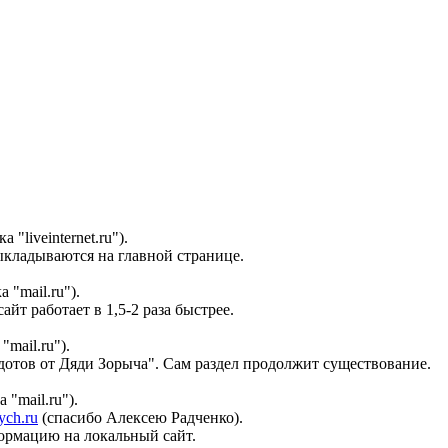
"liveinternet.ru").
ыкладываются на главной странице.
 "mail.ru").
т работает в 1,5-2 раза быстрее.
mail.ru").
дотов от Дяди Зорыча". Сам раздел продолжит существование.
"mail.ru").
ch.ru
(спасибо Алексею Радченко).
формацию на локальный сайт.