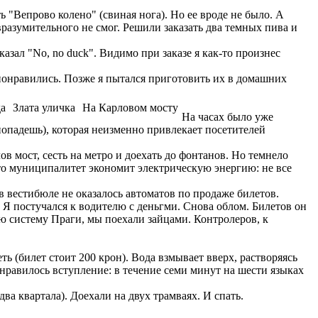
ь "Вепрово колено" (свиная нога). Но ее вроде не было. А
вразумительного не смог. Решили заказать два темных пива и
азал "No, no duck". Видимо при заказе я как-то произнес
понравились. Позже я пытался приготовить их в домашних
да
Злата уличка
На Карловом мосту
На часах было уже
 попадешь), которая неизменно привлекает посетителей
в мост, сесть на метро и доехать до фонтанов. Но темнело
 что муниципалитет экономит электрическую энергию: не все
в вестибюле не оказалось автоматов по продаже билетов.
 Я постучался к водителю с деньгми. Снова облом. Билетов он
ную систему Праги, мы поехали зайцами. Контролеров, к
 (билет стоит 200 крон). Вода взмывает вверх, растворяясь
нравилось вступление: в течение семи минут на шести языках
а квартала). Доехали на двух трамваях. И спать.