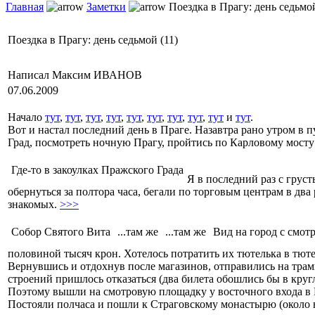
Главная
Заметки
Поездка в Прагу: день седьмой
Поездка в Прагу: день седьмой (11)
Написал Максим ИВАНОВ
07.06.2009
Начало
тут
,
тут
,
тут
,
тут
,
тут
,
тут
,
тут
,
тут
,
тут
и
тут
.
Вот и настал последний день в Праге. Назавтра рано утром в п
Град, посмотреть ночную Прагу, пройтись по Карловому мосту и
Где-то в закоулках Пражского Града
Я в последний раз с грус
обернуться за полтора часа, бегали по торговым центрам в два
знакомых.
>>>
Собор Святого Вита
...там же
...там же
Вид на город с смот
половиной тысяч крон. Хотелось потратить их тютелька в тюте
Вернувшись и отдохнув после магазинов, отправились на трам
строений пришлось отказаться (два билета обошлись бы в круг
Поэтому вышли на смотровую площадку у восточного входа в 
Постояли полчаса и пошли к Страговскому монастырю (около н