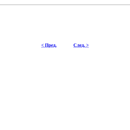
< Пред.
След. >