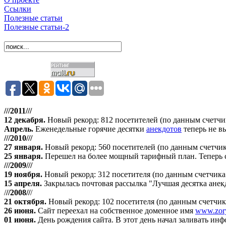
Ссылки
Полезные статьи
Полезные статьи-2
///2011///
12 декабря
.
Новый рекорд: 812 посетителей (по данным счетчика 
Апрель
.
Еженедельные горячие десятки
анекдотов
теперь не в
///2010///
27 января
.
Новый рекорд: 560 посетителей (по данным счетчика
25 января.
Перешел на более мощный тарифный план. Теперь сай
///2009///
19 ноября
.
Новый рекорд: 312 посетителя (по данным счетчика "
15 апреля
.
Закрылась почтовая рассылка "Лучшая десятка анек
/
//2008//
/
21 октября
.
Новый рекорд: 102 посетителя (по данным счетчика 
26 июня.
Сайт переехал на собственное доменное имя
www.zory
01 июня.
День рождения сайта. В этот день начал заливать ин