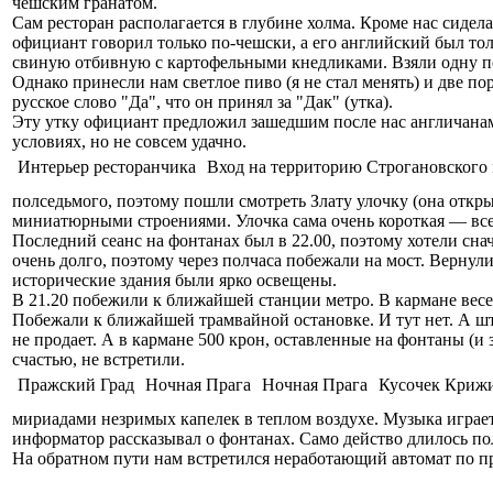
чешским гранатом.
Сам ресторан располагается в глубине холма. Кроме нас сидела
официант говорил только по-чешски, а его английский был тол
свиную отбивную с картофельными кнедликами. Взяли одну по
Однако принесли нам светлое пиво (я не стал менять) и две по
русское слово "Да", что он принял за "Дак" (утка).
Эту утку официант предложил зашедшим после нас англичанам
условиях, но не совсем удачно.
Интерьер ресторанчика
Вход на территорию Строгановского
полседьмого, поэтому пошли смотреть Злату улочку (она откры
миниатюрными строениями. Улочка сама очень короткая — все
Последний сеанс на фонтанах был в 22.00, поэтому хотели сна
очень долго, поэтому через полчаса побежали на мост. Вернули
исторические здания были ярко освещены.
В 21.20 побежили к ближайшей станции метро. В кармане весел
Побежали к ближайшей трамвайной остановке. И тут нет. А штр
не продает. А в кармане 500 крон, оставленные на фонтаны (и 
счастью, не встретили.
Пражский Град
Ночная Прага
Ночная Прага
Кусочек Криж
мириадами незримых капелек в теплом воздухе. Музыка играет
информатор рассказывал о фонтанах. Само действо длилось по
На обратном пути нам встретился неработающий автомат по про