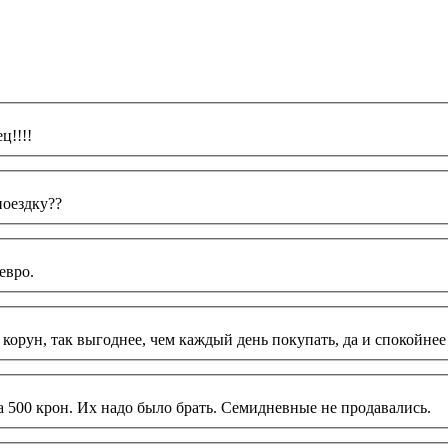
ц!!!!
поездку??
евро.
корун, так выгоднее, чем каждый день покупать, да и спокойне
за 500 крон. Их надо было брать. Семидневные не продавались.