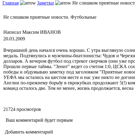
Главная
Заметки
Не слишком приятные новост
Не слишком приятные новости. Футбольные
Написал Максим ИВАНОВ
20.03.2009
Вчерашний день начался очень хорошо. С утра выглянуло солн
медаль. Подтянулись и мужчины-биатлонисты: Чудов и Черезов
долларов. А вечером футбол под стрекот сверчков (они уже про
Прошли первые таймы. "Зенит" ведет со счетом 1:0, ЦСКА сох
победы и обдумываю заметку под заголовком "Приятные новос
УЕФА мы остались на шестом месте и нас уже никто не догони
Англии по-прежнему борьбу в еврокубках продолжают 5(!) кома
команд осталось две. Тем не менее, жизнь продолжается, весна п
21724 просмотров
Ваш комментарий будет первым
Добавить комментарий