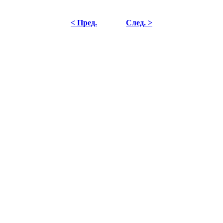
< Пред.
След. >