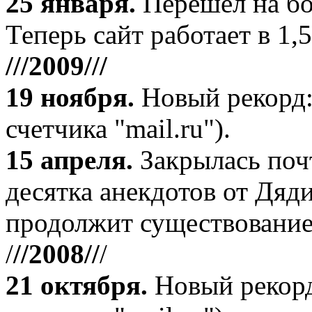
25 января.
Перешел на бо
Теперь сайт работает в 1,5
///2009///
19 ноября
.
Новый рекорд:
счетчика "mail.ru").
15 апреля
.
Закрылась поч
десятка анекдотов от Дяд
продолжит существование
/
//2008//
/
21 октября
.
Новый рекорд