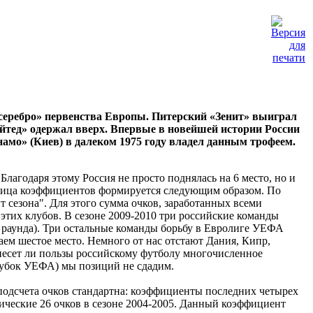
 «серебро» первенства Европы. Питерский «Зенит» выиграл
йтед» одержал вверх. Впервые в новейшей истории России
амо» (Киев) в далеком 1975 году владел данным трофеем.
годаря этому Россия не просто поднялась на 6 место, но и
аблица коэффициентов формируется следующим образом. По
сезона". Для этого сумма очков, заработанных всеми
 этих клубов. В сезоне 2009-2010 три российские команды
го раунда). Три остальные команды борьбу в Евролиге УЕФА
аем шестое место. Немного от нас отстают Дания, Кипр,
инесет ли пользы российскому футболу многочисленное
 Кубок УЕФА) мы позиций не сдадим.
подсчета очков стандартна: коэффициенты последних четырех
ческие 26 очков в сезоне 2004-2005. Данный коэффициент