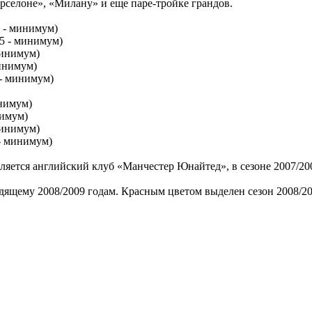
рселоне», «Милану» и еще паре-тройке грандов.
5 - минимум)
25 - минимум)
минимум)
минимум)
 - минимум)
инимум)
нимум)
 минимум)
 - минимум)
ляется английский клуб «Манчестер Юнайтед», в сезоне 2007/200
ходящему 2008/2009 годам. Красным цветом выделен сезон 2008/20