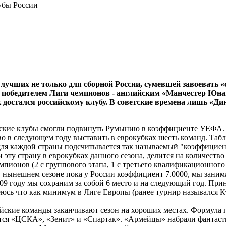
убы России
з лучших не только для сборной России, сумевшей завоевать
с победителем Лиги чемпионов - английским «Манчестер Юна
достался российскому клубу. В советские времена лишь «Дин
ие клубы смогли подвинуть Румынию в коэффициенте УЕФА. Бла
аво в следующем году выставить в еврокубках шесть команд. Т
ля каждой страны подсчитывается так называемый "коэффициент 
эту страну в еврокубках данного сезона, делится на количество
емпионов (2 с группового этапа, 1 с третьего квалификационно
В нынешнем сезоне пока у России коэффициент 7.0000, мы заним
09 году мы сохраним за собой 6 место и на следующий год. Пр
деюсь что как минимум в Лиге Европы (ранее турнир назывался
йские команды заканчивают сезон на хороших местах. Формула 
ся «ЦСКА», «Зенит» и «Спартак». «Армейцы» набрали фантасти