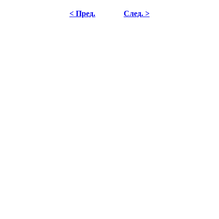
< Пред.
След. >