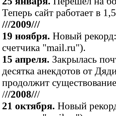
25 января.
Перешел на бо
Теперь сайт работает в 1,5
///2009///
19 ноября
.
Новый рекорд:
счетчика "mail.ru").
15 апреля
.
Закрылась поч
десятка анекдотов от Дяд
продолжит существование
/
//2008//
/
21 октября
.
Новый рекорд