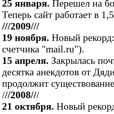
25 января.
Перешел на бо
Теперь сайт работает в 1,5
///2009///
19 ноября
.
Новый рекорд:
счетчика "mail.ru").
15 апреля
.
Закрылась поч
десятка анекдотов от Дяд
продолжит существование
/
//2008//
/
21 октября
.
Новый рекорд