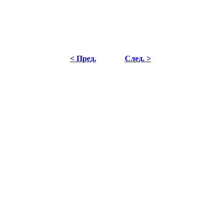
< Пред.
След. >