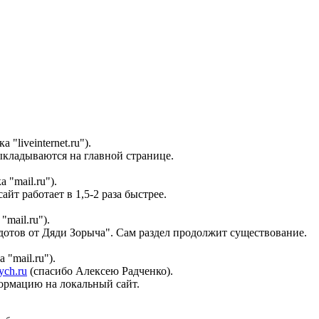
"liveinternet.ru").
ыкладываются на главной странице.
 "mail.ru").
т работает в 1,5-2 раза быстрее.
mail.ru").
дотов от Дяди Зорыча". Сам раздел продолжит существование.
"mail.ru").
ch.ru
(спасибо Алексею Радченко).
формацию на локальный сайт.