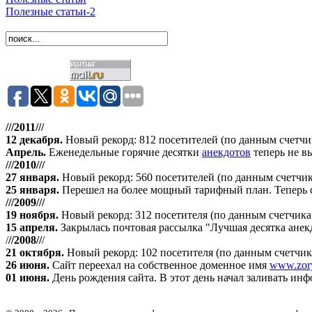
Полезные статьи-2
///2011///
12 декабря
.
Новый рекорд: 812 посетителей (по данным счетчика 
Апрель
.
Еженедельные горячие десятки
анекдотов
теперь не в
///2010///
27 января
.
Новый рекорд: 560 посетителей (по данным счетчика
25 января.
Перешел на более мощный тарифный план. Теперь сай
///2009///
19 ноября
.
Новый рекорд: 312 посетителя (по данным счетчика "
15 апреля
.
Закрылась почтовая рассылка "Лучшая десятка анек
/
//2008//
/
21 октября
.
Новый рекорд: 102 посетителя (по данным счетчика 
26 июня.
Сайт переехал на собственное доменное имя
www.zory
01 июня.
День рождения сайта. В этот день начал заливать ин