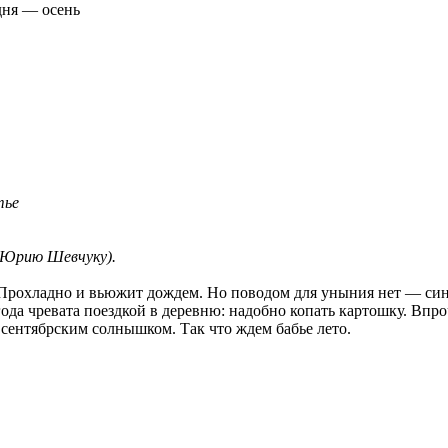
дня — осень
тье
 Юрию Шевчуку).
 Прохладно и вьюжит дождем. Но поводом для уныния нет — син
огода чревата поездкой в деревню: надобно копать картошку. Впр
 сентябрским солнышком. Так что ждем бабье лето.