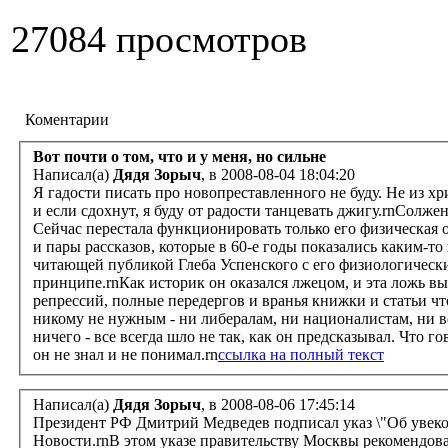
27084 просмотров
Коментарии
Вот почти о том, что и у меня, но сильне
Написал(а)
Дядя Зорыч
, в 2008-08-04 18:04:20
Я гадости писать про новопреставленного не буду. Не из хри
и если сдохнут, я буду от радости танцевать джигу.rnСолж
Сейчас перестала функционировать только его физическая о
и пары рассказов, которые в 60-е годы показались каким-т
читающей публикой Глеба Успенского с его физиологически
принципе.rnКак историк он оказался лжецом, и эта ложь в
репрессий, полные передергов и вранья книжки и статьи чт
никому не нужным - ни либералам, ни националистам, ни в
ничего - все всегда шло не так, как он предсказывал. Что г
он не знал и не понимал.rn
ссылка на полный текст
Написал(а)
Дядя Зорыч
, в 2008-08-06 17:45:14
Президент РФ Дмитрий Медведев подписал указ \"Об увек
Новости.rnВ этом указе правительству Москвы рекомендован