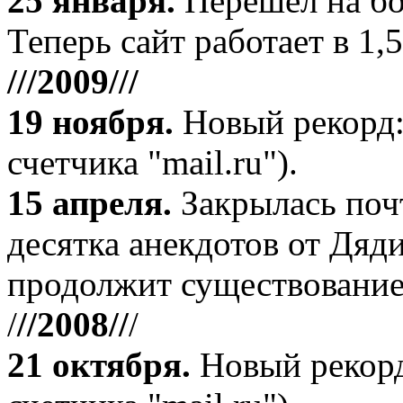
25 января.
Перешел на бо
Теперь сайт работает в 1,5
///2009///
19 ноября
.
Новый рекорд:
счетчика "mail.ru").
15 апреля
.
Закрылась поч
десятка анекдотов от Дяд
продолжит существование
/
//2008//
/
21 октября
.
Новый рекорд