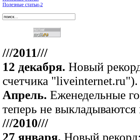
Полезные статьи-2
///2011///
12 декабря
.
Новый рекорд
счетчика "liveinternet.ru").
Апрель
.
Еженедельные го
теперь не выкладываются 
///2010///
27 января
.
Новый рекорд: