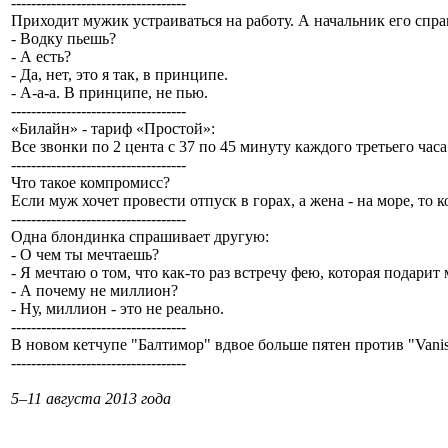
-----------------------------------
Приходит мужик устраиваться на работу. А начальник его спр
- Водку пьешь?
- А есть?
- Да, нет, это я так, в принципе.
- А-а-а. В принципе, не пью.
-----------------------------------
«Билайн» - тариф «Простой»:
Все звонки по 2 цента с 37 по 45 минуту каждого третьего часа
-----------------------------------
Что такое компромисс?
Если муж хочет провести отпуск в горах, а жена - на море, то 
-----------------------------------
Одна блондинка спрашивает другую:
- О чем ты мечтаешь?
- Я мечтаю о том, что как-то раз встречу фею, которая подарит
- А почему не миллион?
- Ну, миллион - это не реально.
-----------------------------------
В новом кетчупе "Балтимор" вдвое больше пятен против "Vanis
-----------------------------------
5–11 августа 2013 года