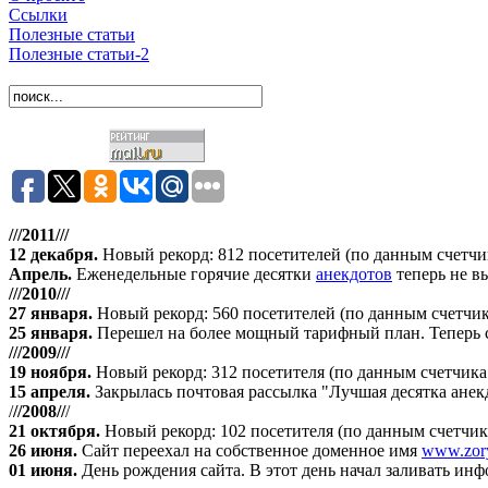
Ссылки
Полезные статьи
Полезные статьи-2
///2011///
12 декабря
.
Новый рекорд: 812 посетителей (по данным счетчика 
Апрель
.
Еженедельные горячие десятки
анекдотов
теперь не в
///2010///
27 января
.
Новый рекорд: 560 посетителей (по данным счетчика
25 января.
Перешел на более мощный тарифный план. Теперь сай
///2009///
19 ноября
.
Новый рекорд: 312 посетителя (по данным счетчика "
15 апреля
.
Закрылась почтовая рассылка "Лучшая десятка анек
/
//2008//
/
21 октября
.
Новый рекорд: 102 посетителя (по данным счетчика 
26 июня.
Сайт переехал на собственное доменное имя
www.zory
01 июня.
День рождения сайта. В этот день начал заливать ин