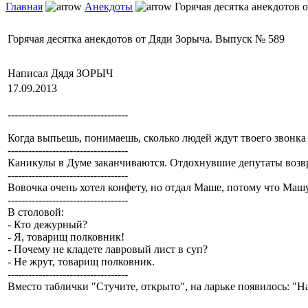
Главная
Анекдоты
Горячая десятка анекдотов 
Горячая десятка анекдотов от Дяди Зорыча. Выпуск № 589
Написал Дядя ЗОРЫЧ
17.09.2013
-----------------------------------
Когда выпьешь, понимаешь, сколько людей ждут твоего звонка 
-----------------------------------
Каникулы в Думе заканчиваются. Отдохнувшие депутаты возв
-----------------------------------
Вовочка очень хотел конфету, но отдал Маше, потому что Машу
-----------------------------------
В столовой:
- Кто дежурный?
- Я, товарищ полковник!
- Почему не кладете лавровый лист в суп?
- Не жрут, товарищ полковник.
-----------------------------------
Вместо таблички "Стучите, открыто", на ларьке появилось: "На