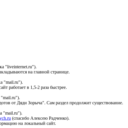
"liveinternet.ru").
ыкладываются на главной странице.
 "mail.ru").
т работает в 1,5-2 раза быстрее.
mail.ru").
дотов от Дяди Зорыча". Сам раздел продолжит существование.
"mail.ru").
ch.ru
(спасибо Алексею Радченко).
формацию на локальный сайт.