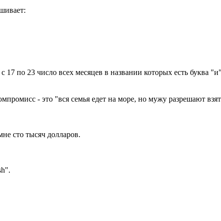
ашивает:
 с 17 по 23 число всех месяцев в названии которых есть буква "и"
компромисс - это "вся семья едет на море, но мужу разрешают взя
 мне сто тысяч долларов.
h".