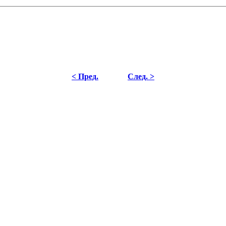
< Пред.
След. >