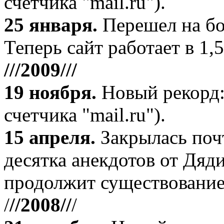
счетчика "mail.ru").
25 января.
Перешел на бо
Теперь сайт работает в 1,5
///2009///
19 ноября
.
Новый рекорд:
счетчика "mail.ru").
15 апреля
.
Закрылась поч
десятка анекдотов от Дяд
продолжит существование
/
//2008//
/