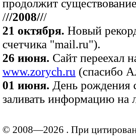
продолжит существование
/
//2008//
/
21 октября
.
Новый рекорд
счетчика "mail.ru").
26 июня.
Сайт переехал н
www.zorych.ru
(спасибо А
01 июня.
День рождения с
заливать информацию на л
© 2008—2026 . При цитирова