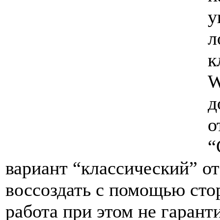
у
л
к
W
д
о
“
вариант “классический” от
воссоздать с помощью сто
работа при этом не гарант