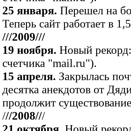
25 января.
Перешел на бо
Теперь сайт работает в 1,5
///2009///
19 ноября
.
Новый рекорд:
счетчика "mail.ru").
15 апреля
.
Закрылась поч
десятка анекдотов от Дяд
продолжит существование
/
//2008//
/
21 октября
.
Новый рекорд