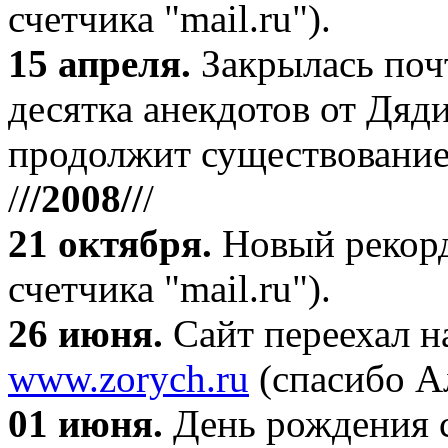
счетчика "mail.ru").
15 апреля
.
Закрылась поч
десятка анекдотов от Дяд
продолжит существование
/
//2008//
/
21 октября
.
Новый рекорд
счетчика "mail.ru").
26 июня.
Сайт переехал н
www.zorych.ru
(спасибо А
01 июня.
День рождения с