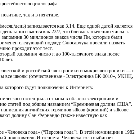
 простейшего осциллографа.
озитиве, так и в негативе.
месяц/день) записывается как 3.14. Еще одной датой является
день записывается как 22/7, что близко к значению числа π.
 запомнив 30 миллионов знаков числа Пи, которые были
л применен следующий подход: Слюсарчука просили назвать
шно проходит этот тест.
торый запомнил число π до 100-тысячного знака после
0 лет.
советской и российской электроники и микроэлектроники — в
аны все школы (отечественные «Электроника БК-0010», УКНЦ,
ма которого будут подключены к Интернету.
нического потенциала страны в области электроники и
рию статей под общим названием “Кремниевая долина США”.
написания английских терминов silicon (кремний) и silicone
ывают долину Сан-Фернандо (также известную как
е «Человека года» (“Персона года”). В этой номинации в 1982
ный пользователь Интернета. Человека года выбирает