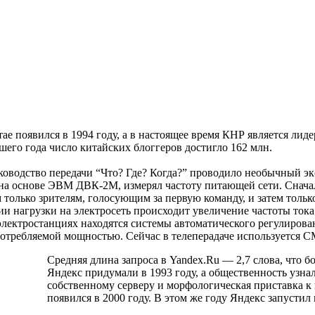
ае появился в 1994 году, а в настоящее время КНР является лид
его года число китайских блоггеров достигло 162 млн.
ководство передачи “Что? Где? Когда?” проводило необычный эк
а основе ЭВМ ДВК-2М, измерял частоту питающей сети. Снача
м только зрителям, голосующим за первую команду, и затем толь
ии нагрузки на электросеть происходит увеличение частоты ток
электростанциях находятся системы автоматического регулирова
 потребляемой мощностью. Сейчас в телеперадаче используется 
Средняя длина запроса в Yandex.Ru — 2,7 слова, что бол
Яндекс придумали в 1993 году, а общественность узнал
собственному серверу и морфологическая приставка к 
появился в 2000 году. В этом же году Яндекс запусти