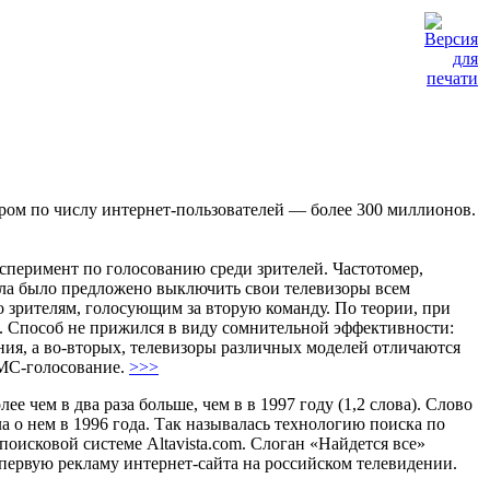
ером по числу интернет-пользователей — более 300 миллионов.
сперимент по голосованию среди зрителей. Частотомер,
ла было предложено выключить свои телевизоры всем
ко зрителям, голосующим за вторую команду. По теории, при
а. Способ не прижился в виду сомнительной эффективности:
ния, а во-вторых, телевизоры различных моделей отличаются
СМС-голосование.
>>>
ее чем в два раза больше, чем в в 1997 году (1,2 слова). Слово
а о нем в 1996 года. Так называлась технологию поиска по
поисковой системе Altavista.com. Слоган «Найдется все»
л первую рекламу интернет-сайта на российском телевидении.