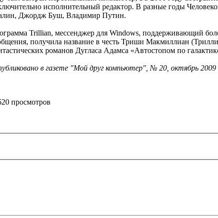
ключительно исполнительный редактор. В разные годы Человеко
алин, Джордж Буш, Владимир Путин.
ограмма Trillian, мессенджер для Windows, поддерживающий бо
общения, получила название в честь Триши Макмиллиан (Трилл
нтастических романов Дугласа Адамса «Автостопом по галактик
публиковано в газете "Мой друг компьютер", № 20, октябрь 2009 
620 просмотров