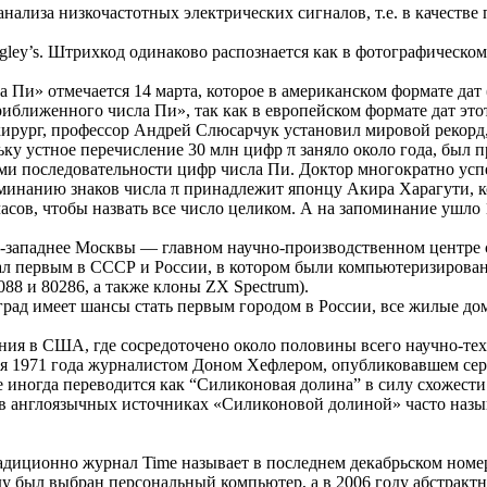
ализа низкочастотных электрических сигналов, т.е. в качестве
ey’s. Штрихкод одинаково распознается как в фотографическом п
и» отмечается 14 марта, которое в американском формате дат (
иближенного числа Пи», так как в европейском формате дат этот 
хирург, профессор Андрей Слюсарчук установил мировой рекорд,
льку устное перечисление 30 млн цифр π заняло около года, бы
 последовательности цифр числа Пи. Доктор многократно успе
инанию знаков числа π принадлежит японцу Акира Харагути, ко
асов, чтобы назвать все число целиком. А на запоминание ушло 1
о-западнее Москвы — главном научно-производственном центре 
тал первым в СССР и России, в котором были компьютеризиров
8 и 80286, а также клоны ZX Spectrum).
град имеет шансы стать первым городом в России, все жилые до
ия в США, где сосредоточено около половины всего научно-тех
ря 1971 года журналистом Доном Хефлером, опубликовавшем се
е иногда переводится как “Силиконовая долина” в силу схожести 
ак в англоязычных источниках «Силиконовой долиной» часто наз
адиционно журнал Time называет в последнем декабрьском номер
ду был выбран персональный компьютер, а в 2006 году абстракт