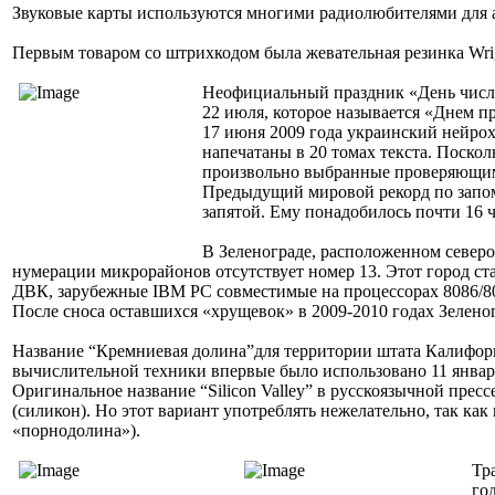
Звуковые карты используются многими радиолюбителями для ан
Первым товаром со штрихкодом была жевательная резинка Wrigl
Неофициальный праздник «День числа П
22 июля, которое называется «Днем пр
17 июня 2009 года украинский нейро
напечатаны в 20 томах текста. Поско
произвольно выбранные проверяющими
Предыдущий мировой рекорд по запом
запятой. Ему понадобилось почти 16 ч
В Зеленограде, расположенном север
нумерации микрорайонов отсутствует номер 13. Этот город с
ДВК, зарубежные IBM PC совместимые на процессорах 8086/808
После сноса оставшихся «хрущевок» в 2009-2010 годах Зелено
Название “Кремниевая долина”для территории штата Калифорн
вычислительной техники впервые было использовано 11 янва
Оригинальное название “Silicon Valley” в русскоязычной пресс
(силикон). Но этот вариант употреблять нежелательно, так к
«порнодолина»).
Тр
го