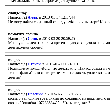
- там должны быть настройки для лучшего качества.
слайд-шоу
Написал(а)
Алла
, в 2013-01-17 12:17:44
Не могу 
помогите срочно
Написал(а)
Соня
, в 2013-03-20 20:59:25
Мне нужно сделать фильм презентацию,я загрузила на комп
делать,очень срочно!
вопрос
Написал(а)
Стейси
, в 2013-10-09 13:18:01
Подскажите пожалуйста, что делать мне: Пикаса сошла с ума 
теперь фильм? они ж не целые...мне не давать уплотнять -с
делать?
вопрос
Написал(а)
Евгений
, в 2014-02-11 17:15:26
picasa 3 выполнил все пункты по созданию музыкального виде
окошко\"ошибка 1072886844\"....Что мне делать?