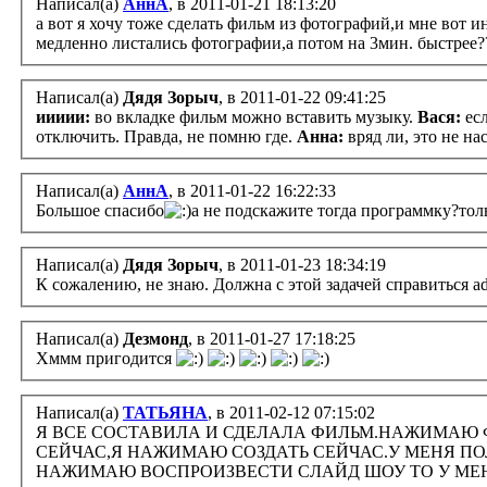
Написал(а)
АннА
, в 2011-01-21 18:13:20
а вот я хочу тоже сделать фильм из фотографий,и мне вот и
медленно листались фотографии,а потом на 3мин. быстрее?
Написал(а)
Дядя Зорыч
, в 2011-01-22 09:41:25
иииии:
во вкладке фильм можно вставить музыку.
Вася:
есл
отключить. Правда, не помню где.
Анна:
вряд ли, это не н
Написал(а)
АннА
, в 2011-01-22 16:22:33
Большое спасибо
а не подскажите тогда программку?толь
Написал(а)
Дядя Зорыч
, в 2011-01-23 18:34:19
К сожалению, не знаю. Должна с этой задачей справиться ad
Написал(а)
Дезмонд
, в 2011-01-27 17:18:25
Хммм пригодится
Написал(а)
ТАТЬЯНА
, в 2011-02-12 07:15:02
Я ВСЕ СОСТАВИЛА И СДЕЛАЛА ФИЛЬМ.НАЖИМАЮ 
СЕЙЧАС,Я НАЖИМАЮ СОЗДАТЬ СЕЙЧАС.У МЕНЯ ПО
НАЖИМАЮ ВОСПРОИЗВЕСТИ СЛАЙД ШОУ ТО У МЕНЯ