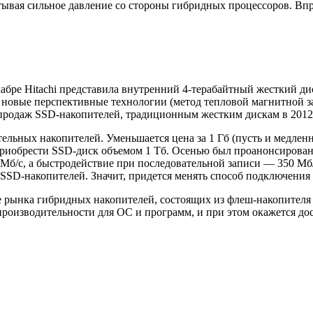
тывая сильное давление со стороны гибридных процессоров. Вп
абре Hitachi представила внутренний 4-терабайтный жесткий ди
а новые перспективные технологии (метод тепловой магнитной з
 продаж SSD-накопителей, традиционным жестким дискам в 2012 
льных накопителей. Уменьшается цена за 1 Гб (пусть и медлен
приобрести SSD-диск объемом 1 Тб. Осенью был проанонсирован
Мб/с, а быстродействие при последовательной записи — 350 Мб/
SD-накопителей. Значит, придется менять способ подключения т
 рынка гибридных накопителей, состоящих из флеш-накопителя и
производительности для ОС и программ, и при этом окажется 