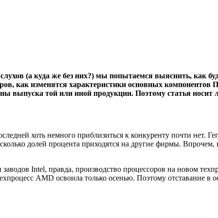
слухов (а куда же без них?) мы попытаемся выяснить, как б
в, как изменятся характеристики основных компонентов ПК
ены выпуска той или иной продукции. Поэтому статья носит 
ледней хоть немного приблизиться к конкуренту почти нет. Гег
колько долей процента приходятся на другие фирмы. Впрочем, 
 заводов Intel, правда, производство процессоров на новом техп
й техпроцесс AMD освоила только осенью. Поэтому отставание в 