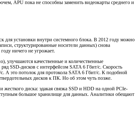
рочем, APU пока не способны заменить видеокарты среднего и
ск для установки внутри системного блока. В 2012 году можно
аписи, структурированные носители данных) снова
году ничего не угрожает.
но), улучшаются качественные и количественные
 ряд SSD-дисков с интерфейсом SATA 6 Гбит/с. Скорость
с. А это потолок для протокола SATA 6 Гбит/с. К подобной
вердотельных дисков к ПК. Но об этом чуть позже.
 жесткого диска: эдакая связка SSD и HDD на одной PCIe-
доступным большое хранилище для данных. Аналитики обещают