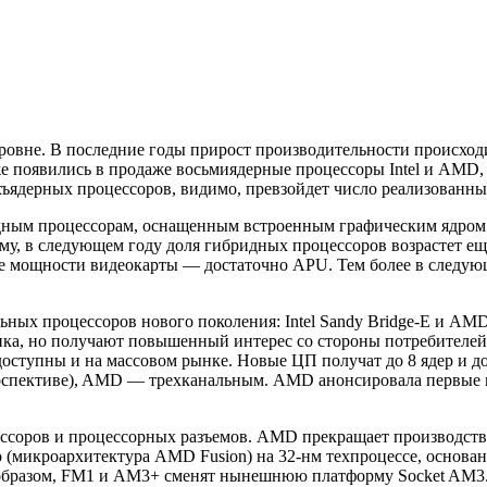
ровне. В последние годы прирост производительности происходит
же появились в продаже восьмиядерные процессоры Intel и AMD,
ъядерных процессоров, видимо, превзойдет число реализованны
ным процессорам, оснащенным встроенным графическим ядром (A
му, в следующем году доля гибридных процессоров возрастет ещ
мощности видеокарты — достаточно APU. Тем более в следующ
ных процессоров нового поколения: Intel Sandy Bridge-E и AM
ка, но получают повышенный интерес со стороны потребителей,
оступны и на массовом рынке. Новые ЦП получат до 8 ядер и до
спективе), AMD — трехканальным. AMD анонсировала первые моде
соров и процессорных разъемов. AMD прекращает производство 
o (микроархитектура AMD Fusion) на 32-нм техпроцессе, основ
 образом, FM1 и AM3+ сменят нынешнюю платформу Socket AM3. В