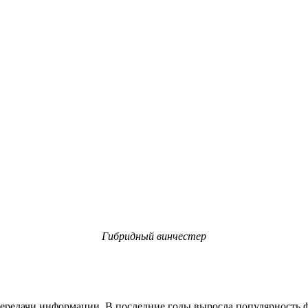
Гибридный винчестер
ередачи информации. В последние годы выросла популярность ф