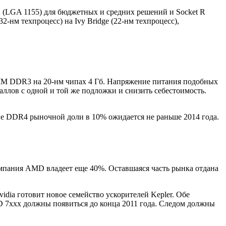
2 (LGA 1155) для бюджетных и средних решений и Socket R
-нм техпроцесс) на Ivy Bridge (22-нм техпроцесс),
M DDR3 на 20-нм чипах 4 Гб. Напряжение питания подобных
ллов с одной и той же подложки и снизить себестоимость.
ние DDR4 рыночной доли в 10% ожидается не раньше 2014 года.
омпания AMD владеет еще 40%. Оставшаяся часть рынка отдана
idia готовит новое семейство ускорителей Kepler. Обе
D 7xxx должны появиться до конца 2011 года. Следом должны