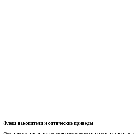
Флеш-накопители и оптические приводы
Флеш-накопители постепенно увеличивают объем и скорость п