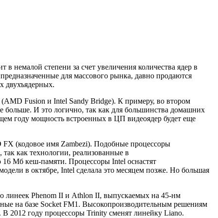
 в немалой степени за счет увеличения количества ядер в
 предназначенные для массового рынка, давно продаются
х двухъядерных.
MD Fusion и Intel Sandy Bridge). К примеру, во втором
е больше. И это логично, так как для большинства домашних
ем году мощность встроенных в ЦП видеоядер будет еще
D FX (кодовое имя Zambezi). Подобные процессоры
 так как технологии, реализованные в
 16 Мб кеш-памяти. Процессоры Intel оснастят
ли в октябре, Intel сделала это месяцем позже. Но большая
линеек Phenom II и Athlon II, выпускаемых на 45-нм
анные на базе Socket FM1. Высокопроизводительным решениям
 2012 году процессоры Trinity сменят линейку Liano.