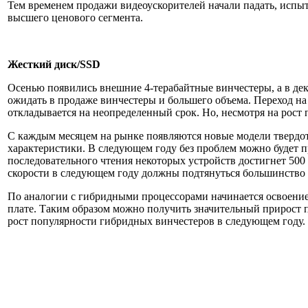
Тем временем продажи видеоускорителей начали падать, испы
высшего ценового сегмента.
Жесткий диск/SSD
Осенью появились внешние 4-терабайтные винчестеры, а в дек
ожидать в продаже винчестеры и большего объема. Переход н
откладывается на неопределенный срок. Но, несмотря на рост
С каждым месяцем на рынке появляются новые модели твердоте
характеристики. В следующем году без проблем можно будет 
последовательного чтения некоторых устройств достигнет 500 
скорости в следующем году должны подтянуться большинство S
По аналогии с гибридными процессорами начинается освоение
плате. Таким образом можно получить значительный прирост 
рост популярности гибридных винчестеров в следующем году.