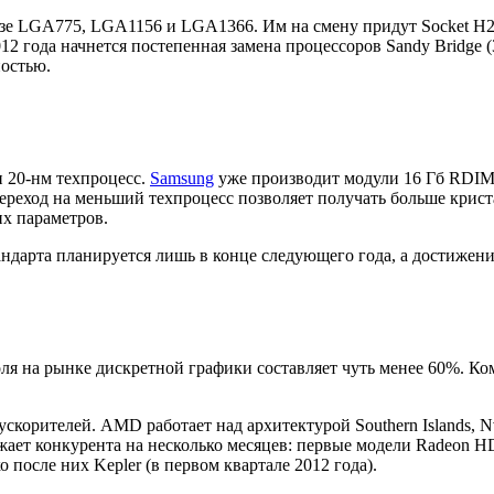
базе LGA775, LGA1156 и LGA1366. Им на смену придут Socket H
 года начнется постепенная замена процессоров Sandy Bridge (32
остью.
 20-нм техпроцесс.
Samsung
уже производит модули 16 Гб RDIM
реход на меньший техпроцесс позволяет получать больше криста
их параметров.
тандарта планируется лишь в конце следующего года, а достиже
оля на рынке дискретной графики составляет чуть менее 60%. К
скорителей. AMD работает над архитектурой Southern Islands, Nv
ает конкурента на несколько месяцев: первые модели Radeon H
 после них Kepler (в первом квартале 2012 года).