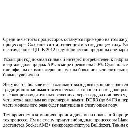
Средние частоты процессоров останутся примерно на том же у
процессоре. Сохранится эта тенденция и в следующем году. У
шестиядерные ЦП. В 2012 году количество проданных четырех
Уходящий год показал сильный интерес потребителей к гибрид
квартале доля продаж APU в мире превысила 50%. Судя по все
или офисных компьютеров не нужны большие вычислительные 
больше увеличена.
Энтузиасты больше всего ожидают выход высокопроизводитель
традиционно занимают всего несколько процентов от доли рын
высокопроизводительных решениях, через год-два становятся д
четырехканальным контроллером памяти DDR3 (до 64 Гб в пер
часть модельного ряда будет выпущена в следующем году.
Тем временем в компаниях происходит смена поколений процес
техпроцессе. Им на смену придут гибридные процессоры Llan
достанется Socket AM3+ (микроархитектура Bulldozer). Таким