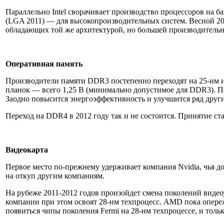
Параллельно Intel сворачивает производство процессоров на 
(LGA 2011) — для высокопроизводительных систем. Весной 2012
обладающих той же архитектурой, но большей производительн
Оперативная память
Производители памяти DDR3 постепенно переходят на 25-нм и
планок — всего 1,25 В (минимально допустимое для DDR3). Пе
Заодно повысится энергоэффективность и улучшится ряд друг
Переход на DDR4 в 2012 году так и не состоится. Принятие с
Видеокарта
Первое место по-прежнему удерживает компания Nvidia, чья д
на откуп другим компаниям.
На рубеже 2011-2012 годов произойдет смена поколений видеоу
компании при этом освоят 28-нм техпроцесс. AMD пока опереж
появиться чипы поколения Fermi на 28-нм техпроцессе, и только