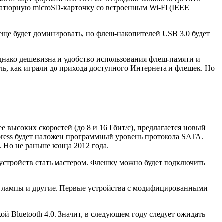
иатюрную microSD-карточку со встроенным Wi-FI (IEEE
 еще будет доминировать, но флеш-накопителей USB 3.0 будет
днако дешевизна и удобство использования флеш-памяти и
ль, как играли до прихода доступного Интернета и флешек. Но
высоких скоростей (до 8 и 16 Гбит/с), предлагается новый
xpress будет наложен программный уровень протокола SATA.
 Но не раньше конца 2012 года.
устройств стать мастером. Флешку можно будет подключить
е лампы и другие. Первые устройства с модифицированными
 Bluetooth 4.0. Значит, в следующем году следует ожидать