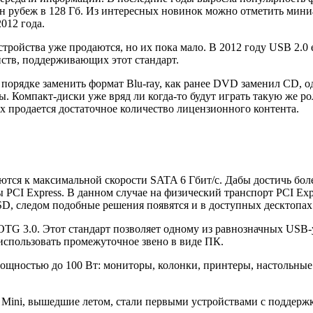
лен рубеж в 128 Гб. Из интересных новинок можно отметить мин
2012 года.
тройства уже продаются, но их пока мало. В 2012 году USB 2.0
ств, поддерживающих этот стандарт.
порядке заменить формат Blu-ray, как ранее DVD заменил CD, о
. Компакт-диски уже вряд ли когда-то будут играть такую же ро
ах продается достаточное количество лицензионного контента.
ся к максимальной скорости SATA 6 Гбит/с. Дабы достичь более 
ы PCI Express. В данном случае на физический транспорт PCI E
SSD, следом подобные решения появятся и в доступных десктопах.
TG 3.0. Этот стандарт позволяет одному из равнозначных USB-
 использовать промежуточное звено в виде ПК.
мощностью до 100 Вт: мониторы, колонки, принтеры, настольны
ini, вышедшие летом, стали первыми устройствами с поддержкой