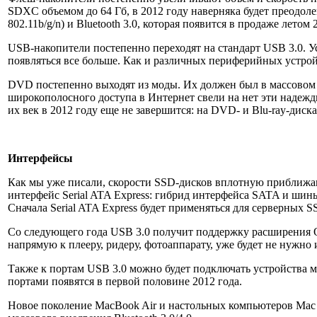
SDXC объемом до 64 Гб, в 2012 году наверняка будет преодо
802.11b/g/n) и Bluetooth 3.0, которая появится в продаже летом 
USB-накопители постепенно переходят на стандарт USB 3.0. Ус
появляться все больше. Как и различных периферийных устрой
DVD постепенно выходят из моды. Их должен был в массовом 
широкополосного доступа в Интернет свели на нет эти надежды
их век в 2012 году еще не завершится: на DVD- и Blu-ray-диск
Интерфейсы
Как мы уже писали, скорости SSD-дисков вплотную приближают
интерфейс Serial ATA Express: гибрид интерфейса SATA и шин
Сначала Serial ATA Express будет применяться для серверных 
Со следующего года USB 3.0 получит поддержку расширения O
напрямую к плееру, ридеру, фотоаппарату, уже будет не нужно
Также к портам USB 3.0 можно будет подключать устройства 
портами появятся в первой половине 2012 года.
Новое поколение MacBook Air и настольных компьютеров Mac M