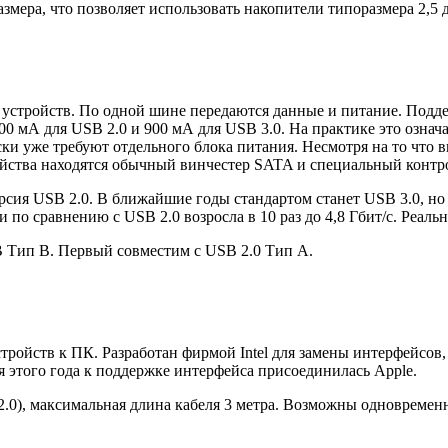
змера, что позволяет использовать накопители типоразмера 2,5 
устройств. По одной шине передаются данные и питание. Поддер
0 мА для USB 2.0 и 900 мА для USB 3.0. На практике это означа
и уже требуют отдельного блока питания. Несмотря на то что 
йства находятся обычный винчестер SATA и специальный конт
сия USB 2.0. В ближайшие годы стандартом станет USB 3.0, но 
о сравнению с USB 2.0 возросла в 10 раз до 4,8 Гбит/с. Реальн
 Тип B. Первый совместим с USB 2.0 Тип А.
йств к ПК. Разработан фирмой Intel для замены интерфейсов, т
я этого года к поддержке интерфейса присоединилась Apple.
B 2.0), максимальная длина кабеля 3 метра. Возможны одновреме