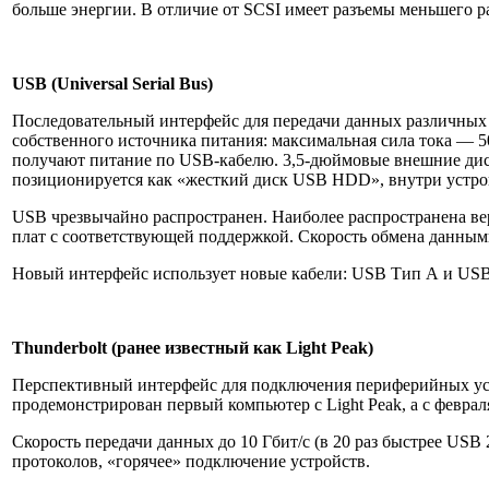
больше энергии. В отличие от SCSI имеет разъемы меньшего ра
USB (Universal Serial Bus)
Последовательный интерфейс для передачи данных различных 
собственного источника питания: максимальная сила тока — 50
получают питание по USB-кабелю. 3,5-дюймовые внешние диск
позиционируется как «жесткий диск USB HDD», внутри устро
USB чрезвычайно распространен. Наиболее распространена вер
плат с соответствующей поддержкой. Скорость обмена данными п
Новый интерфейс использует новые кабели: USB Тип А и USB
Thunderbolt (ранее известный как Light Peak)
Перспективный интерфейс для подключения периферийных устро
продемонстрирован первый компьютер с Light Peak, а с феврал
Скорость передачи данных до 10 Гбит/с (в 20 раз быстрее US
протоколов, «горячее» подключение устройств.