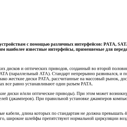
устройствам с помощью различных интерфейсов: PATA, SATA,
рим наиболее известные интерфейсы, применяемые для перед
 дисков и оптических приводов, созданный во второй половин
TA (параллельный ATA). Стандарт непрерывно развивался, и по
нако жесткие диски PATA, рассчитанные на массовый рынок, дос
ах все равно устанавливают один разъем PATA.
кие диски и/или оптические приводы). При этом может возникну
ей (джамперов). При правильной установке джамперов компьютер
е кабели, длина которых по стандартам не должна превышать 46
ого, широкие шлейфы препятствуют нормальной циркуляции возду