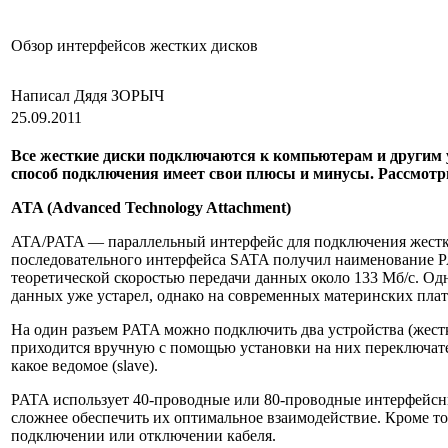
Обзор интерфейсов жестких дисков
Написал Дядя ЗОРЫЧ
25.09.2011
Все жесткие диски подключаются к компьютерам и другим 
способ подключения имеет свои плюсы и минусы. Рассмот
ATA (Advanced Technology Attachment)
ATA/PATA — параллельный интерфейс для подключения жестких
последовательного интерфейса SATA получил наименование PA
теоретической скоростью передачи данных около 133 Мб/с. Од
данных уже устарел, однако на современных материнских плат
На один разъем PATA можно подключить два устройства (жест
приходится вручную с помощью установки на них переключател
какое ведомое (slave).
PATA использует 40-проводные или 80-проводные интерфейсны
сложнее обеспечить их оптимальное взаимодействие. Кроме т
подключении или отключении кабеля.