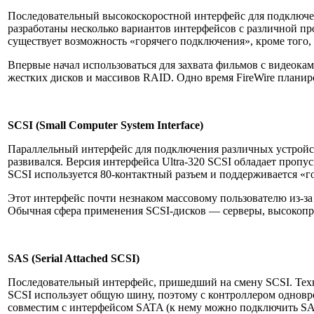
Последовательный высокоскоростной интерфейс для подключени
разработаны несколько вариантов интерфейсов с различной про
существует возможность «горячего подключения», кроме того,
Впервые начал использоваться для захвата фильмов с видеок
жестких дисков и массивов RAID. Одно время FireWire планир
SCSI (Small Computer System Interface)
Параллельный интерфейс для подключения различных устройств
развивался. Версия интерфейса Ultra-320 SCSI обладает пропу
SCSI используется 80-контактный разъем и поддерживается «го
Этот интерфейс почти незнаком массовому пользователю из-за
Обычная сфера применения SCSI-дисков — серверы, высокопро
SAS (Serial Attached SCSI)
Последовательный интерфейс, пришедший на смену SCSI. Техн
SCSI использует общую шину, поэтому с контроллером одновре
совместим с интерфейсом SATA (к нему можно подключить SATA 