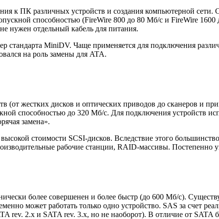
я к ПК различных устройств и создания компьютерной сети. Ст
пускной способностью (FireWire 800 до 80 Мб/с и FireWire 1600 
 не нужен отдельный кабель для питания.
амер стандарта MiniDV. Чаще применяется для подключения раз
овался на роль замены для ATA.
 (от жестких дисков и оптических приводов до сканеров и прин
скной способностью до 320 Мб/с. Для подключения устройств исп
рячая замена».
 высокой стоимости SCSI-дисков. Вследствие этого большинство
изводительные рабочие станции, RAID-массивы. Постепенно ух
ически более совершенен и более быстр (до 600 Мб/с). Существ
менно может работать только одно устройство. SAS за счет реа
rev. 2.x и SATA rev. 3.x, но не наоборот). В отличие от SATA 