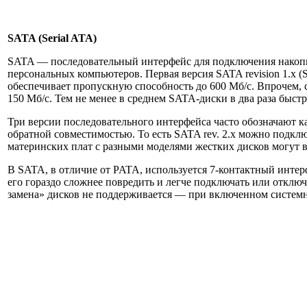
SATA (Serial ATA)
SATA — последовательный интерфейс для подключения накопит
персональных компьютеров. Первая версия SATA revision 1.x (
обеспечивает пропускную способность до 600 Мб/с. Впрочем, с
150 Мб/с. Тем не менее в среднем SATA-диски в два раза быст
Три версии последовательного интерфейса часто обозначают ка
обратной совместимостью. То есть SATA rev. 2.x можно подклю
материнских плат с разными моделями жестких дисков могут в
В SATA, в отличие от PATA, используется 7-контактный интер
его гораздо сложнее повредить и легче подключать или отклю
замена» дисков не поддерживается — при включенном системно