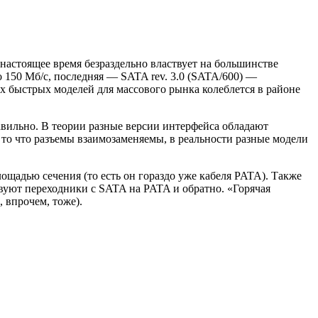
астоящее время безраздельно властвует на большинстве
о 150 Мб/с, последняя — SATA rev. 3.0 (SATA/600) —
ых быстрых моделей для массового рынка колеблется в районе
равильно. В теории разные версии интерфейса обладают
а то что разъемы взаимозаменяемы, в реальности разные модели
ощадью сечения (то есть он гораздо уже кабеля PATA). Также
твуют переходники с SATA на PATA и обратно. «Горячая
 впрочем, тоже).