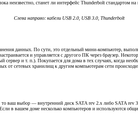
ока неизвестно, станет ли интерфейс Thunderbolt стандартом на
Слева направо: кабели USB 2.0, USB 3.0, Thunderbolt
анения данных. По сути, это отдельный мини-компьютер, выпо
ь, настраивается и управляется с другого ПК через браузер. Не
ый сервер и т. п.). Покупается для дома в тех случаях, когда н
ных от сетевых хранилищ к другим компьютерам сети происходит 
, то ваш выбор — внутренний диск SATA rev 2.x либо SATA rev 3
Если в вашем доме несколько компьютеров и используются общие