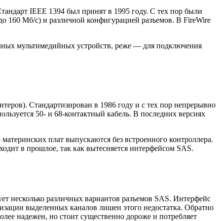
андарт IEEE 1394 был принят в 1995 году. С тех пор были
до 160 Мб/с) и различной конфигурацией разъемов. В FireWire
личных мультимедийных устройств, реже — для подключения
теров). Стандартизирован в 1986 году и с тех пор непрерывно
ользуется 50- и 68-контактный кабель. В последних версиях
 материнских плат выпускаются без встроенного контроллера.
одит в прошлое, так как вытесняется интерфейсом SAS.
ует несколько различных вариантов разъемов SAS. Интерфейс
лизации выделенных каналов лишен этого недостатка. Обратно
более надежен, но стоит существенно дороже и потребляет