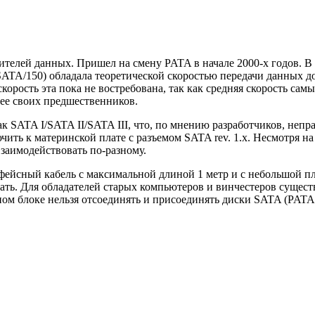
елей данных. Пришел на смену PATA в начале 2000-х годов. В н
SATA/150) обладала теоретической скоростью передачи данных д
корость эта пока не востребована, так как средняя скорость сам
рее своих предшественников.
к SATA I/SATA II/SATA III, что, по мнению разработчиков, неп
чить к материнской плате с разъемом SATA rev. 1.x. Несмотря н
заимодействовать по-разному.
фейсный кабель с максимальной длиной 1 метр и с небольшой пл
чать. Для обладателей старых компьютеров и винчестеров сущес
м блоке нельзя отсоединять и присоединять диски SATA (PATA,